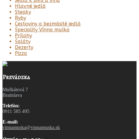
Jedlá k pivu a vínu
Hlavné jedlá
Steaky
Ryby
Cestoviny a bezmäsité jedlá
Špeciality Vínna muška
Prílohy
Šaláty
Dezerty
Pizza
Prevádzka
Muškátová 7
Bratislava
Telefón:
0911 585 495
E-mail:
vinnamuska@vinnamuska.sk