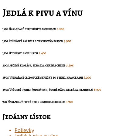
Jedlá k pivu a vínu
150g Nakladané syrové nite s chlebom
3.20€
150g Pečeňová paštéta s tekvicovým olejom
3.90€
150g Utopenec s cibuľkou
2.40€
200g Pečená klobása, horčica, chren a chlieb
3.20€
350g Vyprážané olomoucké syrečky so steak. hranolkami
5.20€
350g Vyúdený tanier /udený syr, údené mäso, klobása, slaninka/
8.90€
90g Nakladaný pivný syr s cibuľou a chlebom
3.90€
Jedálny lístok
Polievky