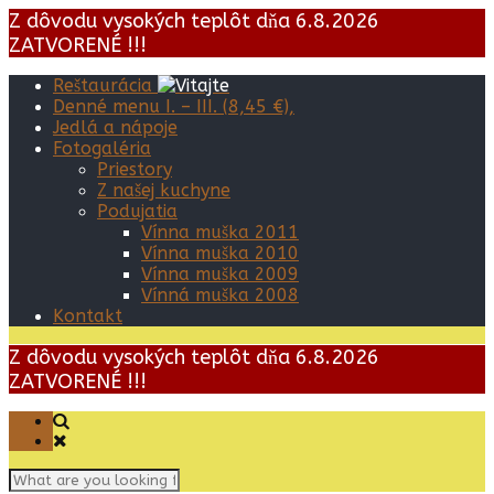
Z dôvodu vysokých teplôt dňa 6.8.2026
ZATVORENÉ !!!
Reštaurácia
Denné menu I. – III. (8,45 €),
Jedlá a nápoje
Fotogaléria
Priestory
Z našej kuchyne
Podujatia
Vínna muška 2011
Vínna muška 2010
Vínna muška 2009
Vínná muška 2008
Kontakt
Z dôvodu vysokých teplôt dňa 6.8.2026
ZATVORENÉ !!!