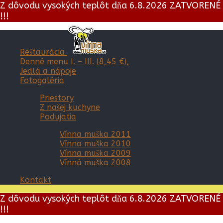
Z dôvodu vysokých teplôt dňa 6.8.2026 ZATVORENÉ
!!!
Reštaurácia
Denné menu I. – III. (8,45 €),
Jedlá a nápoje
Fotogaléria
Priestory
Z našej kuchyne
Podujatia
Vínna muška 2011
Vínna muška 2010
Vínna muška 2009
Vínná muška 2008
Kontakt
Z dôvodu vysokých teplôt dňa 6.8.2026 ZATVORENÉ
!!!