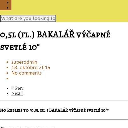
0,5l (fl.) BAKALÁŘ výčapné
svetlé 10°
superadmin
18. októbra 2014
No comments
S
Prev
Next
s
No Replies to "0,5l (fl.) BAKALÁŘ výčapné svetlé 10°"